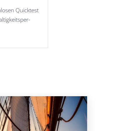
nlosen Quicktest
ltigkeitsper-