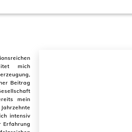
ionsreichen
eitet mich
erzeugung,
her Beitrag
sellschaft
reits mein
Jahrzehnte
ich intensiv
 Erfahrung