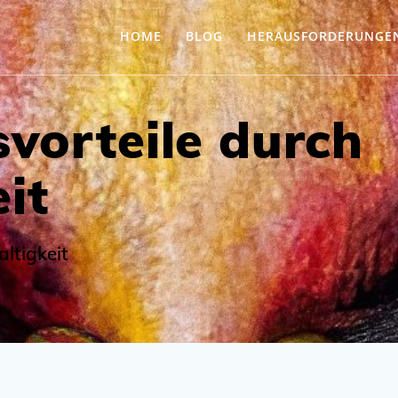
HOME
BLOG
HERAUSFORDERUNGE
vorteile durch
it
altigkeit