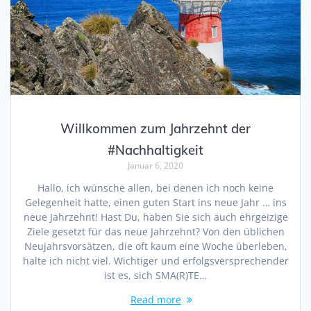
Willkommen zum Jahrzehnt der
#Nachhaltigkeit
Januar 6, 2020
Hallo, ich wünsche allen, bei denen ich noch keine
Gelegenheit hatte, einen guten Start ins neue Jahr … ins
neue Jahrzehnt! Hast Du, haben Sie sich auch ehrgeizige
Ziele gesetzt für das neue Jahrzehnt? Von den üblichen
Neujahrsvorsätzen, die oft kaum eine Woche überleben,
halte ich nicht viel. Wichtiger und erfolgsversprechender
ist es, sich SMA(R)TE…
Read more