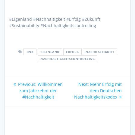
#Eigenland #Nachhaltigkeit #Erfolg #Zukunft
#Sustainability #Nachhaltigkeitscontrolling
DNK
EIGENLAND
ERFOLG
NACHHALTIGKEIT
NACHHALTIGKEITSCONTROLLING
Beitragsnavigation
Previous
Next
Previous:
Willkommen
Next:
Mehr Erfolg mit
post:
post:
zum Jahrzehnt der
dem Deutschen
#Nachhaltigkeit
Nachhaltigkeitskodex