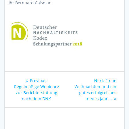
Ihr Bernhard Colsman
Beitragsnavigation
Previous
Next
Previous:
Next:
Frohe
post:
post:
Regelmäßige Webinare
Weihnachten und ein
zur Berichterstattung
gutes erfolgreiches
nach dem DNK
neues Jahr …